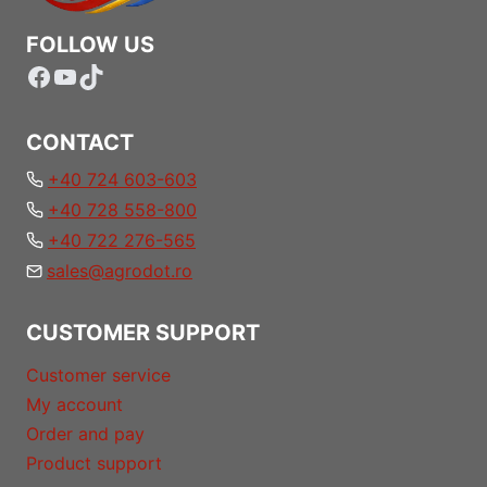
FOLLOW US
Facebook
YouTube
TikTok
CONTACT
+40 724 603-603
+40 728 558-800
+40 722 276-565
sales@agrodot.ro
CUSTOMER SUPPORT
Customer service
My account
Order and pay
Product support