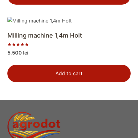
Milling machine 1,4m Holt
Rated
5.500
lei
5.00
out of 5
Add to cart