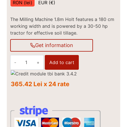
RON (lei)
EUR (€)
The Milling Machine 1.8m Holt features a 180 cm
working width and is powered by a 30-50 hp
tractor for effective soil tillage.
Get information
Milling
Add to cart
machine
1,8m
Holt
365.42 Lei x 24 rate
quantity