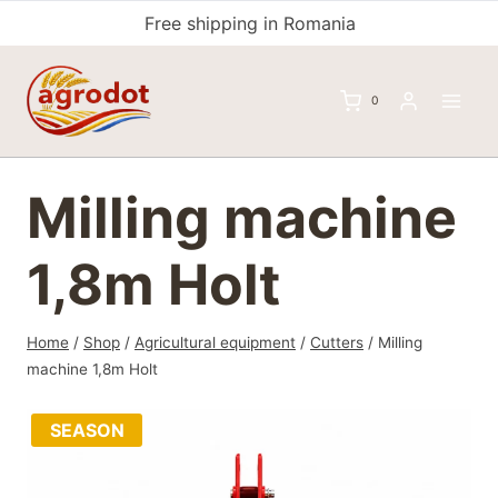
Skip
Free shipping in Romania
to
content
0
Milling machine
1,8m Holt
Home
/
Shop
/
Agricultural equipment
/
Cutters
/
Milling
machine 1,8m Holt
SEASON