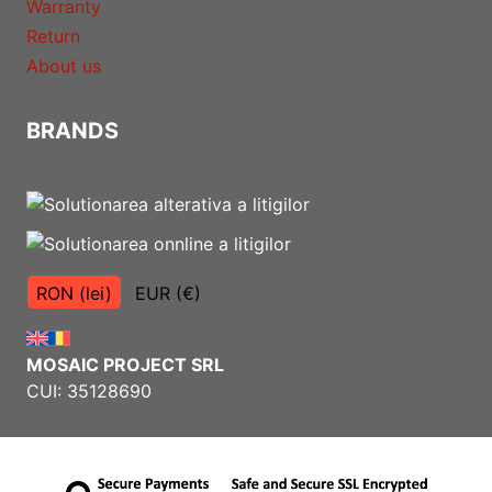
Warranty
Return
About us
BRANDS
RON (lei)
EUR (€)
MOSAIC PROJECT SRL
CUI: 35128690